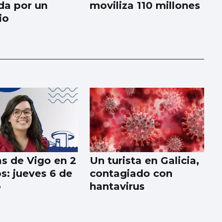
a por un
moviliza 110 millones
io
as de Vigo en 2
Un turista en Galicia,
s: jueves 6 de
contagiado con
o
hantavirus