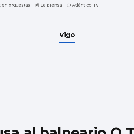
 en orquestas
📰 La prensa
📺 Atlántico TV
Vigo
sa al balneario O 