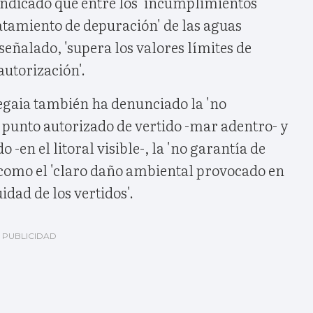
 indicado que entre los 'incumplimientos'
tratamiento de depuración' de las aguas
señalado, 'supera los valores límites de
utorización'.
degaia también ha denunciado la 'no
l punto autorizado de vertido -mar adentro- y
o -en el litoral visible-, la 'no garantía de
í como el 'claro daño ambiental provocado en
idad de los vertidos'.