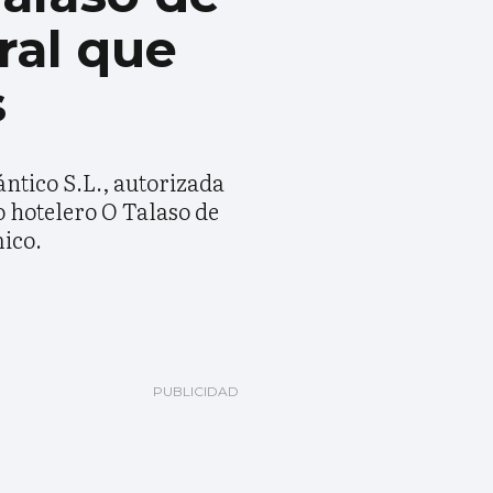
oral que
s
ntico S.L., autorizada
jo hotelero O Talaso de
mico.