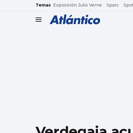
common.go-to-content
Temas
Exposición Julio Verne
Sparc
Spot
header.menu.open
Verdegaia acu