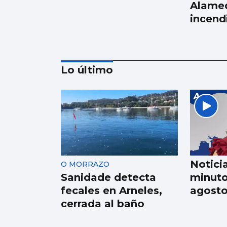
Alamed
incend
Lo último
La conselleira do Mar
visita el visor
submarino
“Atlántida” de
Notici
O MORRAZO
Bouzas
Sanidade detecta
minuto
fecales en Arneles,
agost
cerrada al baño