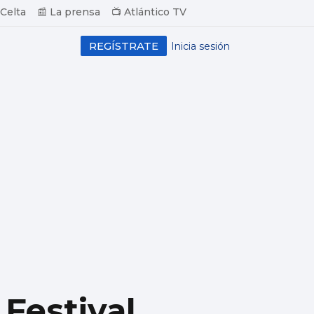
 Celta
📰 La prensa
📺 Atlántico TV
REGÍSTRATE
Inicia sesión
Festival