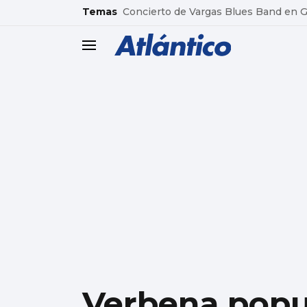
common.go-to-content
Temas
Concierto de Vargas Blues Band en
header.menu.open
Verbena popul