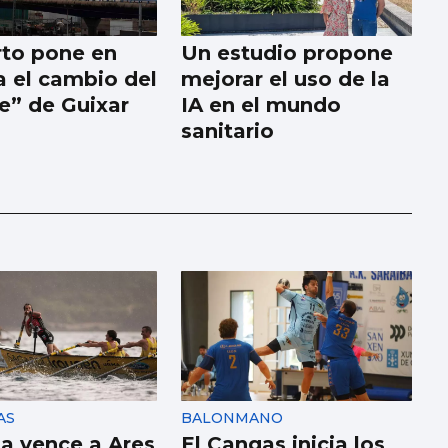
rto pone en
Un estudio propone
 el cambio del
mejorar el uso de la
ne” de Guixar
IA en el mundo
sanitario
AS
BALONMANO
a vence a Ares
El Cangas inicia los