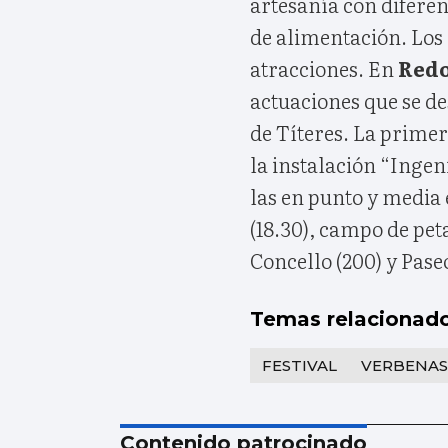
artesanía con diferen
de alimentación. Los
atracciones. En
Red
actuaciones que se de
de Títeres. La primer
la instalación “Inge
las en punto y media e
(18.30), campo de peta
Concello (200) y Pase
Temas relacionad
FESTIVAL
VERBENAS
Contenido patrocinado