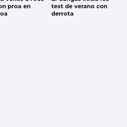
on proa en
test de verano con
roa
derrota