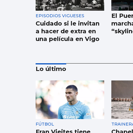
El Pue
EPISODIOS VIGUESES
Cuidado si le invitan
marcha
a hacer de extra en
“skyli
una película en Vigo
Lo último
ESCAPARATE
Famosos veraneando
en las Rías Baixas y
cantantes volcados
FÚTBOL
TRAINER
con sus fans en Vigo
Fran Vieites tiene
Chapel