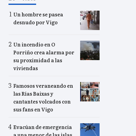
Un hombre se pasea
desnudo por Vigo
Un incendio en O
Porriño crea alarma por
su proximidad a las
viviendas
Famosos veraneando en
las Rías Baixas y
cantantes volcados con
sus fans en Vigo
Evacúan de emergencia
a una menor de las islas