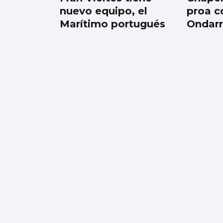
nuevo equipo, el
proa c
Marítimo portugués
Ondar
TENIS
Vigo, capital del
tenis