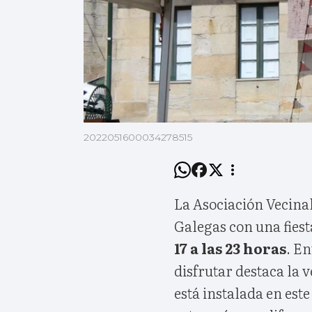
2022051600034278515
La Asociación Vecinal
Galegas con una fies
17 a las 23 horas
. En
disfrutar destaca la 
está instalada en est