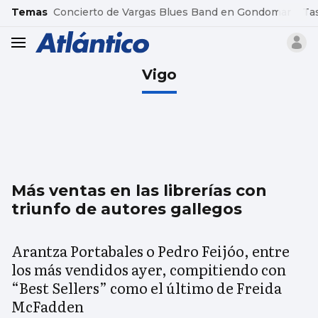
common.go-to-content
Temas
Concierto de Vargas Blues Band en Gondomar
Ta
header.menu.open
Vigo
Más ventas en las librerías con
triunfo de autores gallegos
Arantza Portabales o Pedro Feijóo, entre
los más vendidos ayer, compitiendo con
“Best Sellers” como el último de Freida
McFadden