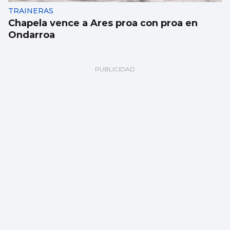
TRAINERAS
Chapela vence a Ares proa con proa en
Ondarroa
BALONMANO
El Cangas inicia los test de verano con
derrota