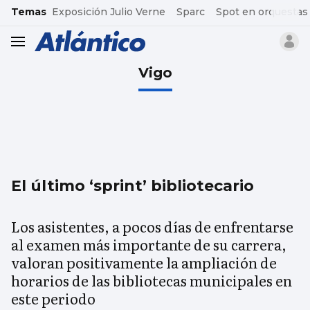
common.go-to-content
Temas
Exposición Julio Verne
Sparc
Spot en orquestas
header.menu.open
Vigo
El último ‘sprint’ bibliotecario
Los asistentes, a pocos días de enfrentarse
al examen más importante de su carrera,
valoran positivamente la ampliación de
horarios de las bibliotecas municipales en
este periodo