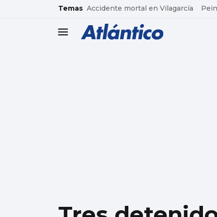
common.go-to-content
Temas
Accidente mortal en Vilagarcía
Pein
header.menu.open
Tres detenidos