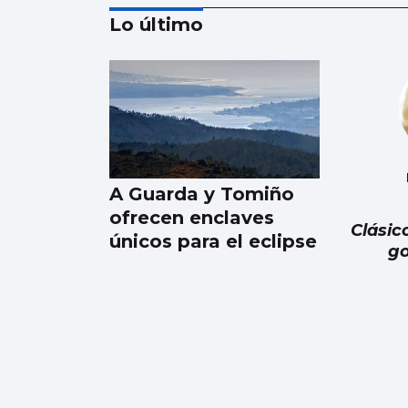
Lo último
El visor de Bouzas
debuta con más de
5.000 visitantes
A Guarda y Tomiño
ofrecen enclaves
Clásic
únicos para el eclipse
go