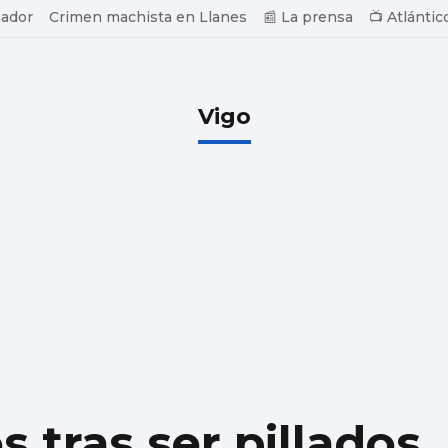
ador
Crimen machista en Llanes
📰 La prensa
📺 Atlántic
Vigo
 tras ser pillados