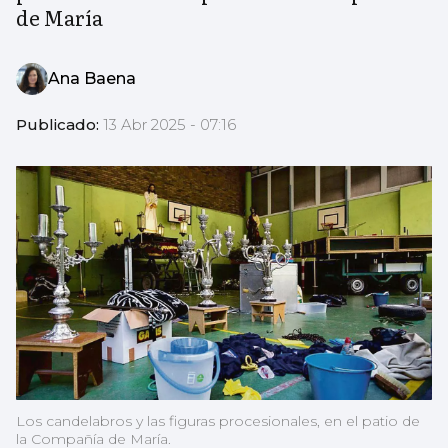
de María
Ana Baena
Publicado:
13 Abr 2025 - 07:16
Los candelabros y las figuras procesionales, en el patio de
la Compañía de María.