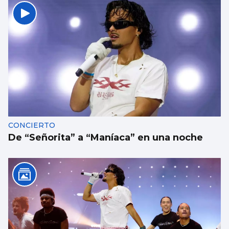
CONCIERTO
De “Señorita” a “Maníaca” en una noche