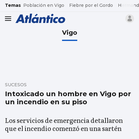
common.go-to-content
Temas
Población en Vigo
Fiebre por el Gordo
Hermand
header.menu.open
Vigo
SUCESOS
Intoxicado un hombre en Vigo por
un incendio en su piso
Los servicios de emergencia detallaron
que el incendio comenzó en una sartén