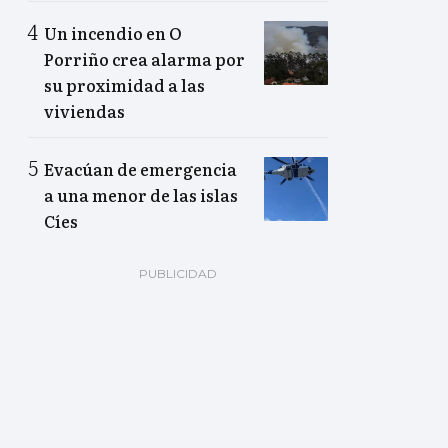
Un incendio en O
Porriño crea alarma por
su proximidad a las
viviendas
Evacúan de emergencia
a una menor de las islas
Cíes