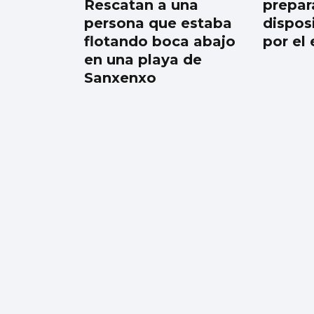
Rescatan a una
prepar
todo”
persona que estaba
dispos
flotando boca abajo
por el 
en una playa de
Sanxenxo
Galería | Celta
Fortuna y Coruxo se
miden en la
pretemporada