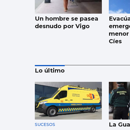
Un hombre se pasea
Evacú
desnudo por Vigo
emerge
menor 
Cíes
Lo último
Xanma Louro, de The
Rapants: “Sempre foi
complicado dicir que
tocamos. Somos un
La Guar
SUCESOS
guiso, abertos a