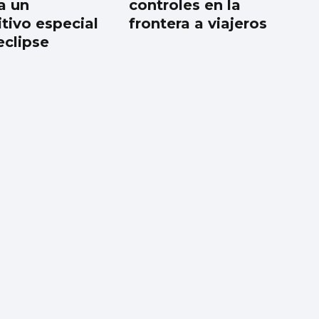
a un
controles en la
itivo especial
frontera a viajeros
eclipse