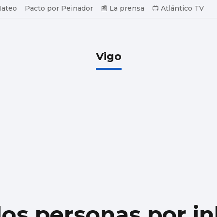
Mateo
Pacto por Peinador
📰 La prensa
📺 Atlántico TV
Vigo
os personas por in