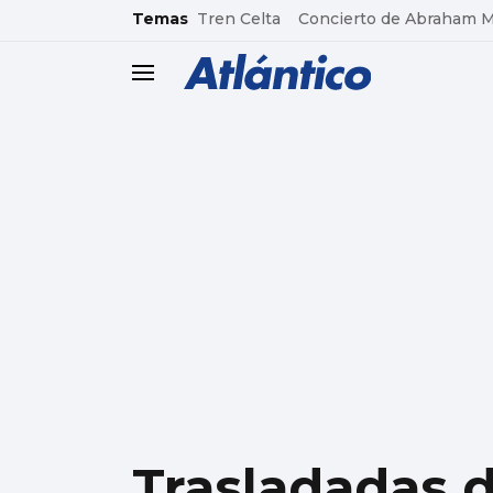
common.go-to-content
Temas
Tren Celta
Concierto de Abraham 
header.menu.open
Trasladadas d