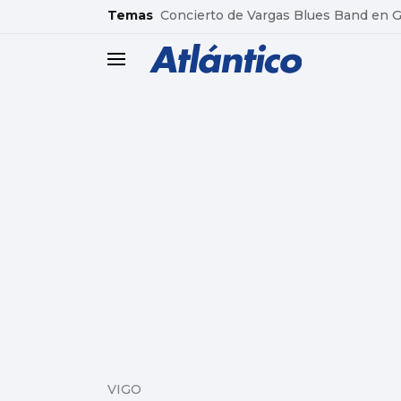
common.go-to-content
Temas
Concierto de Vargas Blues Band en
header.menu.open
VIGO