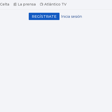
 Celta
📰 La prensa
📺 Atlántico TV
REGÍSTRATE
Inicia sesión