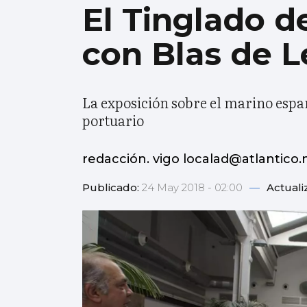
El Tinglado d
con Blas de L
La exposición sobre el marino españ
portuario
redacción. vigo localad@atlantico.
Publicado:
24 May 2018 - 02:00
—
Actuali