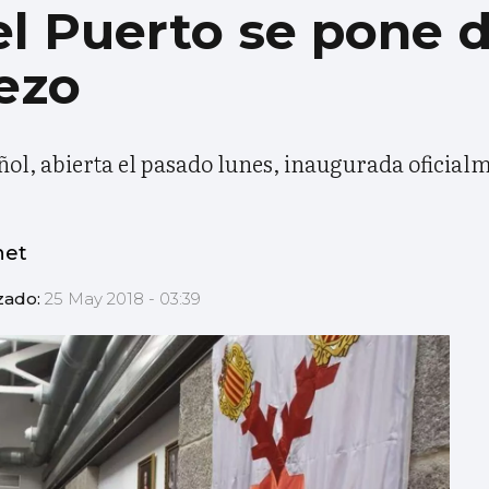
el Puerto se pone d
ezo
ol, abierta el pasado lunes, inaugurada oficialme
net
zado:
25 May 2018 - 03:39