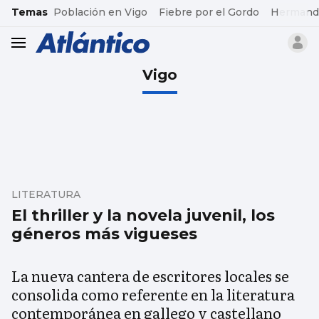
common.go-to-content
Temas
Población en Vigo
Fiebre por el Gordo
Hermand
header.menu.open
Vigo
LITERATURA
El thriller y la novela juvenil, los
géneros más vigueses
La nueva cantera de escritores locales se
consolida como referente en la literatura
contemporánea en gallego y castellano