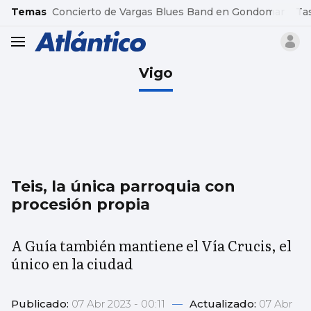
common.go-to-content
Temas
Concierto de Vargas Blues Band en Gondomar
Ta
header.menu.open
Vigo
Teis, la única parroquia con
procesión propia
A Guía también mantiene el Vía Crucis, el
único en la ciudad
Publicado:
07 Abr 2023 - 00:11
—
Actualizado:
07 Abr