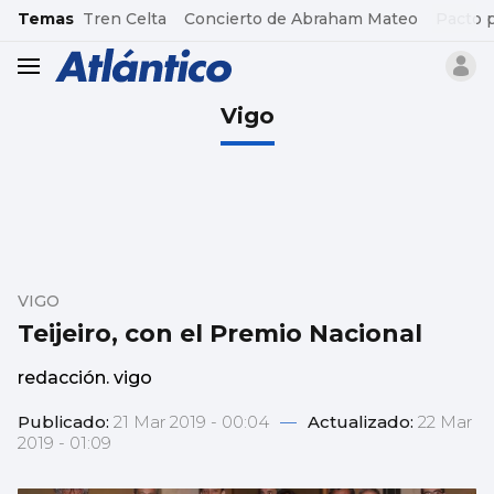
common.go-to-content
Temas
Tren Celta
Concierto de Abraham Mateo
Pacto 
header.menu.open
Vigo
VIGO
Teijeiro, con el Premio Nacional
redacción. vigo
Publicado:
21 Mar 2019 - 00:04
—
Actualizado:
22 Mar
2019 - 01:09