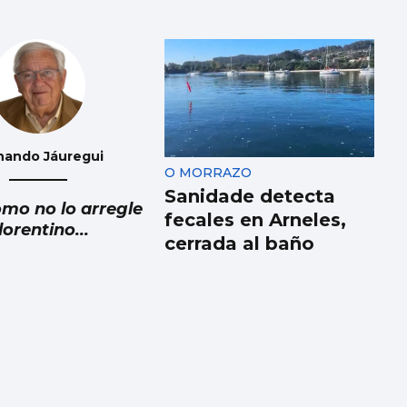
nando Jáuregui
O MORRAZO
Sanidade detecta
omo no lo arregle
fecales en Arneles,
lorentino...
cerrada al baño