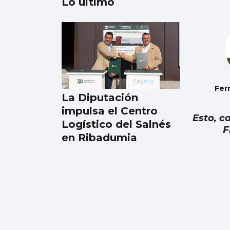
Lo último
FÁBRICA
La planta de chips
fotónicos Sparc
moviliza 110 millones
Fer
La Diputación
impulsa el Centro
Esto, c
Logístico del Salnés
F
en Ribadumia