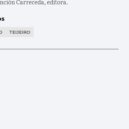
ción Carreceda, editora.
os
O
TEIJEIRO