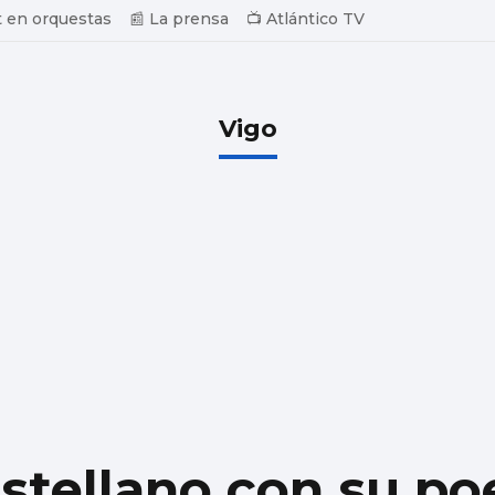
 en orquestas
📰 La prensa
📺 Atlántico TV
Vigo
castellano con su p