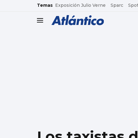
common.go-to-content
Temas
Exposición Julio Verne
Sparc
Spot
header.menu.open
Los taxistas d