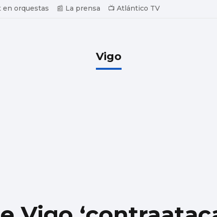
 en orquestas
📰 La prensa
📺 Atlántico TV
Vigo
e Vigo ‘contraataca