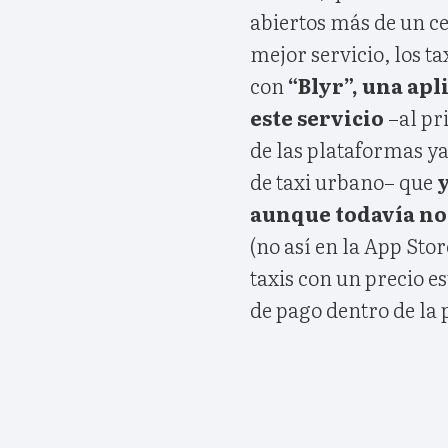
abiertos más de un ce
mejor servicio, los t
con
“Blyr”, una apl
este servicio
–al pr
de las plataformas ya
de taxi urbano– que
y
aunque todavía no 
(no así en la App Sto
taxis con un precio 
de pago dentro de la 