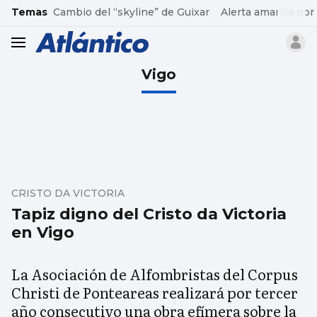
common.go-to-content
Temas
Cambio del “skyline” de Guixar
Alerta amarilla por
header.menu.open
Vigo
CRISTO DA VICTORIA
Tapiz digno del Cristo da Victoria
en Vigo
La Asociación de Alfombristas del Corpus
Christi de Ponteareas realizará por tercer
año consecutivo una obra efímera sobre la