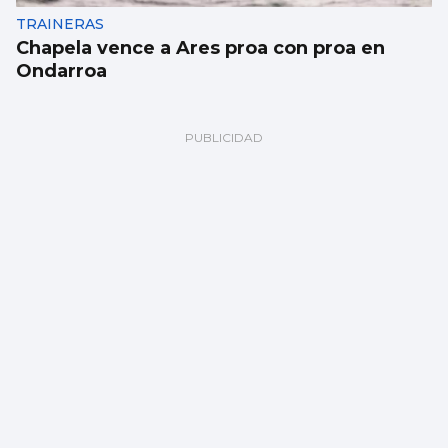
TRAINERAS
Chapela vence a Ares proa con proa en
Ondarroa
BALONMANO
El Cangas inicia los test de verano con
derrota