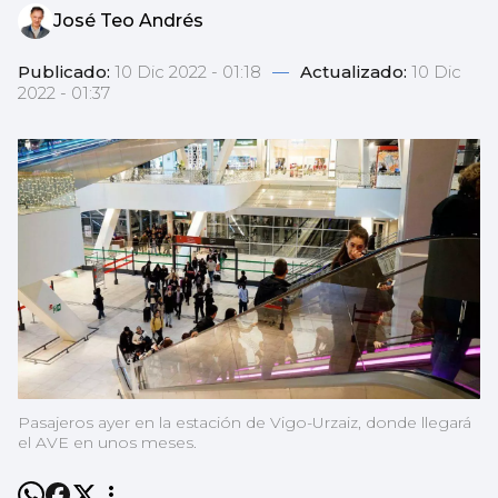
José Teo Andrés
Publicado:
10 Dic 2022 - 01:18
—
Actualizado:
10 Dic
2022 - 01:37
Pasajeros ayer en la estación de Vigo-Urzaiz, donde llegará
el AVE en unos meses.