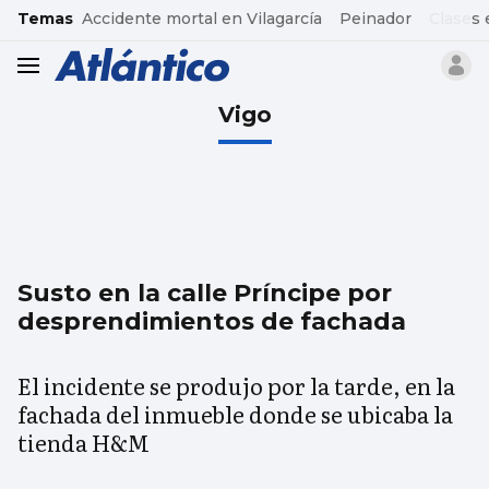
common.go-to-content
Temas
Accidente mortal en Vilagarcía
Peinador
Clases 
header.menu.open
Vigo
Susto en la calle Príncipe por
desprendimientos de fachada
El incidente se produjo por la tarde, en la
fachada del inmueble donde se ubicaba la
tienda H&M