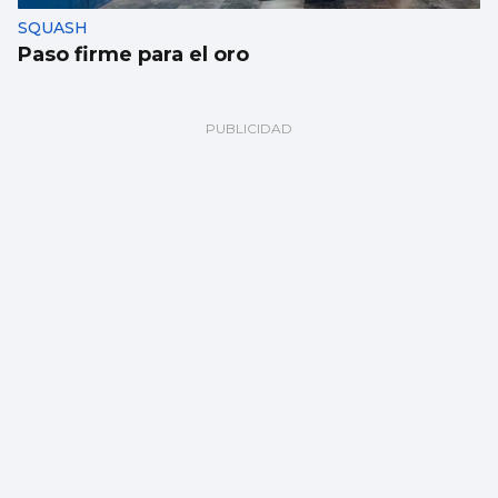
SQUASH
Paso firme para el oro
BALONMANO
Kimberley Rutil: “Los clubes aquí logran
que las jugadoras estén a gusto”