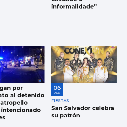
informalidade”
igan por
06
AGO
ato al detenido
FIESTAS
 atropello
San Salvador celebra
 intencionado
su patrón
es