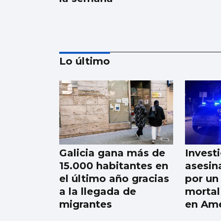
Lo último
SANIDAD
Pacientes de Vigo
participan en un
estudio sobre
Galicia gana más de
Invest
hemodiálisis
15.000 habitantes en
asesin
el último año gracias
por un
a la llegada de
mortal
migrantes
en Am