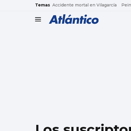
common.go-to-content
Temas
Accidente mortal en Vilagarcía
Pein
header.menu.open
Los suscripto