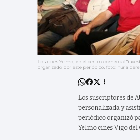
Los cines Yelmo, en el centro comercial Travesía
organizado por este periódico. foto: nuria pere
Los suscriptores de A
personalizada y asist
periódico organizó pa
Yelmo cines Vigo del