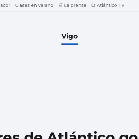
ador
Clases en verano
📰 La prensa
📺 Atlántico TV
Vigo
res de Atlántico g