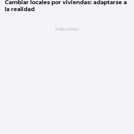
Cambiar locales por viviendas: adaptarse a
la realidad
Fernando Jáuregui
El eclipse (total) del sentido común