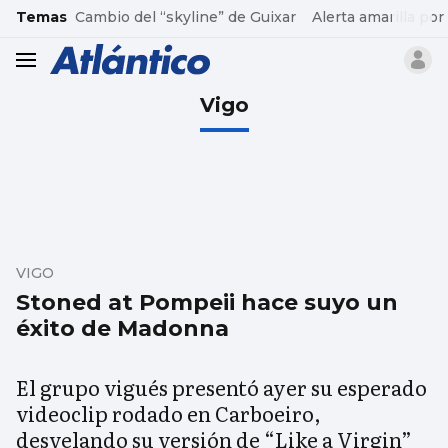
common.go-to-content
Temas
Cambio del “skyline” de Guixar
Alerta amarilla por
header.menu.open
Vigo
VIGO
Stoned at Pompeii hace suyo un
éxito de Madonna
El grupo vigués presentó ayer su esperado
videoclip rodado en Carboeiro,
desvelando su versión de “Like a Virgin”