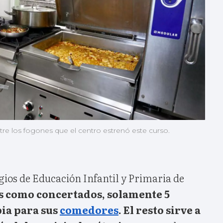
tre los fogones que el centro estrenó este curso.
gios de Educación Infantil y Primaria de
s como concertados, solamente 5
ia para sus
comedores
. El resto sirve a