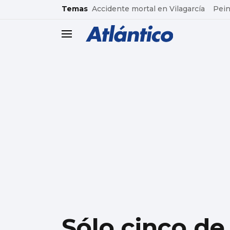
common.go-to-content
Temas
Accidente mortal en Vilagarcía
Pein
header.menu.open
Sólo cinco de