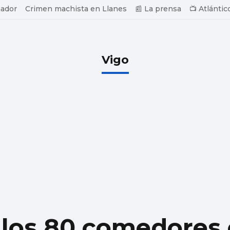
ador
Crimen machista en Llanes
📰 La prensa
📺 Atlántic
Vigo
 los 80 comedores 