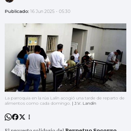
Publicado:
16 Jun 2025 - 05:30
La parroquia en la rúa Lalín acogió una tarde de reparto de
alimentos como cada domingo.
|
J.V. Landín
El proyecto solidario del
Perpetuo Socorro