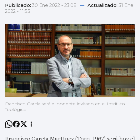
Publicado:
30 Ene 2022 - 23:08
—
Actualizado:
31 Ene
2022 - 11:55
Francisco García será el ponente invitado en el Instituto
Teológico.
Francisco García Martínez (Toro, 1967) será hoy el