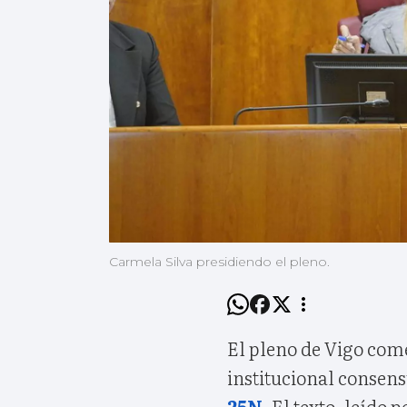
Carmela Silva presidiendo el pleno.
El pleno de Vigo com
institucional consens
25N
. El texto, leído