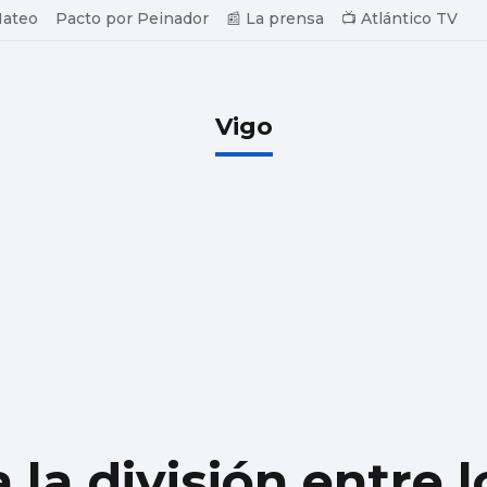
Mateo
Pacto por Peinador
📰 La prensa
📺 Atlántico TV
Vigo
 la división entre 