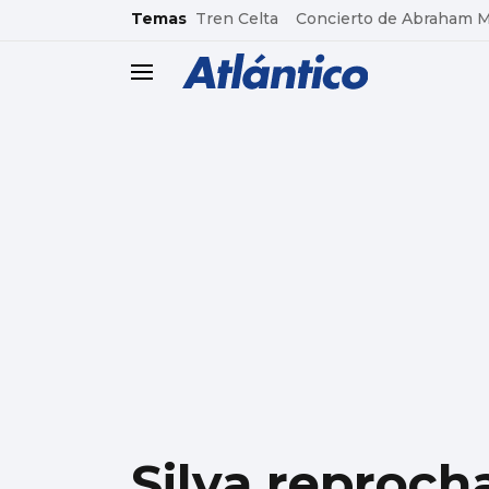
common.go-to-content
Temas
Tren Celta
Concierto de Abraham 
header.menu.open
Silva reprocha