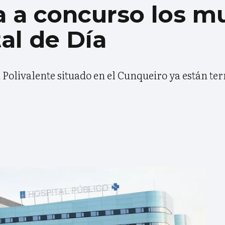
a a concurso los m
tal de Día
a Polivalente situado en el Cunqueiro ya están t