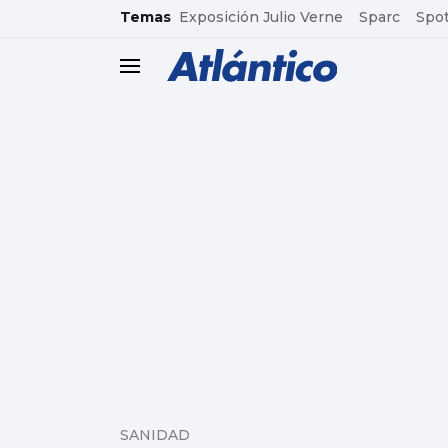
common.go-to-content
Temas
Exposición Julio Verne
Sparc
Spot
header.menu.open
SANIDAD