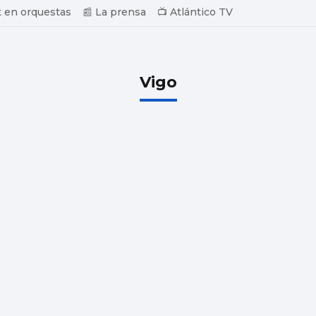
 en orquestas
📰 La prensa
📺 Atlántico TV
Vigo