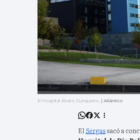
El hospital Álvaro Cunqueiro.
|
Atlántico
El
Sergas
sacó a conc