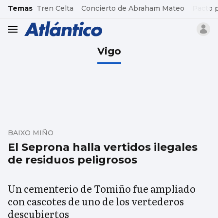
common.go-to-content
Temas
Tren Celta
Concierto de Abraham Mateo
Pacto 
header.menu.open
Vigo
BAIXO MIÑO
El Seprona halla vertidos ilegales
de residuos peligrosos
Un cementerio de Tomiño fue ampliado
con cascotes de uno de los vertederos
descubiertos