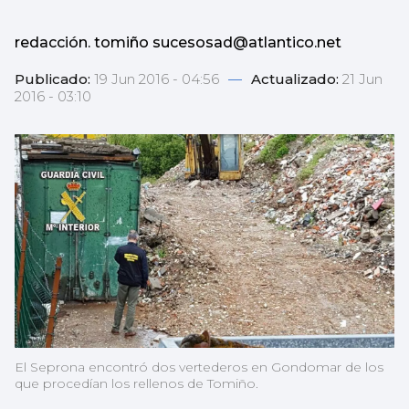
redacción. tomiño sucesosad@atlantico.net
Publicado:
19 Jun 2016 - 04:56
—
Actualizado:
21 Jun
2016 - 03:10
El Seprona encontró dos vertederos en Gondomar de los
que procedían los rellenos de Tomiño.