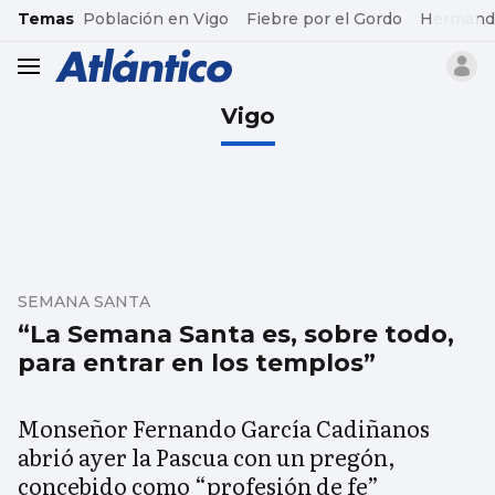
common.go-to-content
Temas
Población en Vigo
Fiebre por el Gordo
Hermand
header.menu.open
Vigo
SEMANA SANTA
“La Semana Santa es, sobre todo,
para entrar en los templos”
Monseñor Fernando García Cadiñanos
abrió ayer la Pascua con un pregón,
concebido como “profesión de fe”