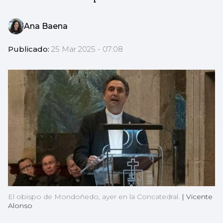
Ana Baena
Publicado:
25 Mar 2025 - 07:08
El obispo de Mondoñedo, ayer en la Concatedral.
|
Vicente
Alonso