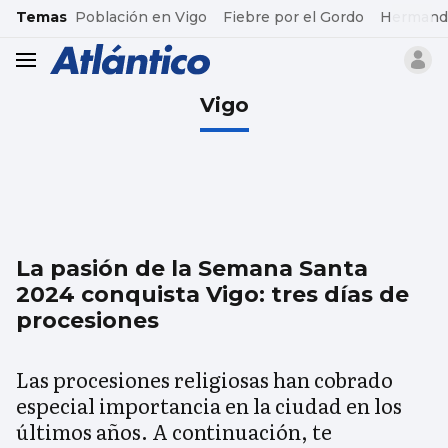
common.go-to-content
Temas
Población en Vigo
Fiebre por el Gordo
Hermand
header.menu.open
Vigo
La pasión de la Semana Santa
2024 conquista Vigo: tres días de
procesiones
Las procesiones religiosas han cobrado
especial importancia en la ciudad en los
últimos años. A continuación, te