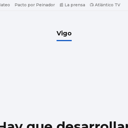
Mateo
Pacto por Peinador
📰 La prensa
📺 Atlántico TV
Vigo
“Hay que desarrolla