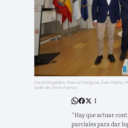
David Regades, Manuel Reigosa, Sara Baliña, Mar
sede de Zona Franca.
“Hay que actuar contr
parciales para dar l