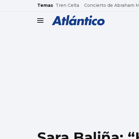
common.go-to-content
Temas
Tren Celta
Concierto de Abraham 
header.menu.open
Sara Baliña: 