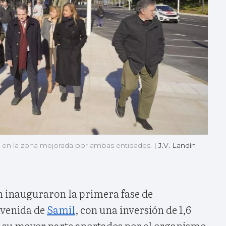
o en la zona mejorada por ambas entidades.
|
J.V. Landín
n inauguraron la primera fase de
avenida de
Samil
, con una inversión de 1,6
n su mayor parte aportados por el organismo