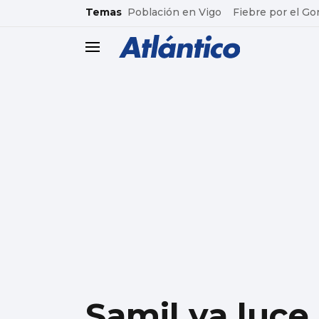
common.go-to-content
Temas
Población en Vigo
Fiebre por el Go
header.menu.open
Samil ya luce