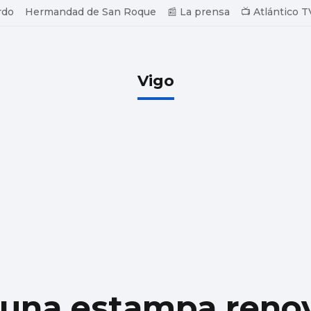
rdo
Hermandad de San Roque
📰 La prensa
📺 Atlántico T
Vigo
 una estampa reno