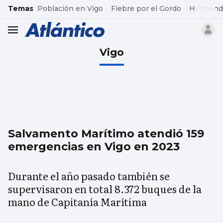
common.go-to-content
Temas
Población en Vigo
Fiebre por el Gordo
Hermand
header.menu.open
Vigo
Salvamento Marítimo atendió 159
emergencias en Vigo en 2023
Durante el año pasado también se
supervisaron en total 8.372 buques de la
mano de Capitanía Marítima