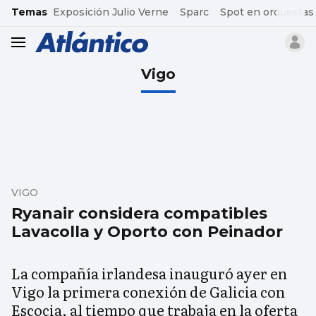
common.go-to-content
Temas
Exposición Julio Verne
Sparc
Spot en orquestas
header.menu.open
Vigo
VIGO
Ryanair considera compatibles
Lavacolla y Oporto con Peinador
La compañía irlandesa inauguró ayer en
Vigo la primera conexión de Galicia con
Escocia, al tiempo que trabaja en la oferta