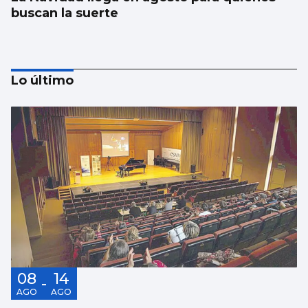
buscan la suerte
Lo último
El alquiler baja en España después de
cuatro años, pero en Vigo sube un 9,5%
08
14
-
AGO
AGO