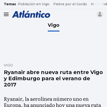
common.go-to-content
Temas
Población en Vigo
Fiebre por el Gordo
Hermand
header.menu.open
Vigo
VIGO
Ryanair abre nueva ruta entre Vigo
y Edimburgo para el verano de
2017
Ryanair, la aerolínea número uno en
Europa, ha anunciado hoy una nueva ruta