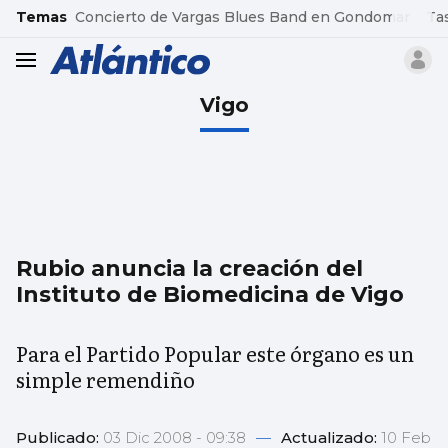
common.go-to-content
Temas
Concierto de Vargas Blues Band en Gondomar
Ta
header.menu.open
Vigo
Rubio anuncia la creación del
Instituto de Biomedicina de Vigo
Para el Partido Popular este órgano es un
simple remendiño
Publicado:
03 Dic 2008 - 09:38
—
Actualizado:
10 Feb