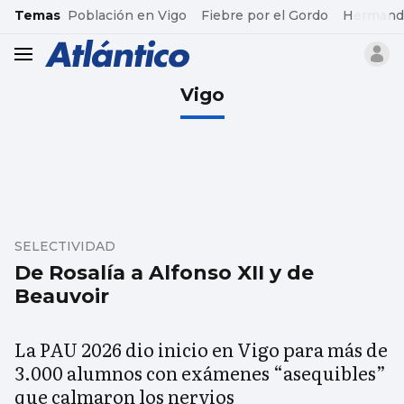
common.go-to-content
Temas
Población en Vigo
Fiebre por el Gordo
Hermand
header.menu.open
Vigo
SELECTIVIDAD
De Rosalía a Alfonso XII y de
Beauvoir
La PAU 2026 dio inicio en Vigo para más de
3.000 alumnos con exámenes “asequibles”
que calmaron los nervios