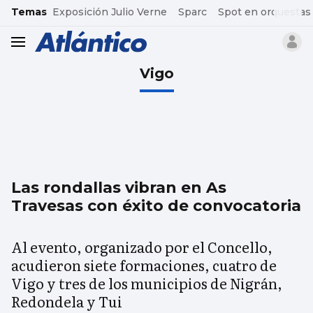
common.go-to-content
Temas
Exposición Julio Verne
Sparc
Spot en orquestas
header.menu.open
Vigo
Las rondallas vibran en As
Travesas con éxito de convocatoria
Al evento, organizado por el Concello,
acudieron siete formaciones, cuatro de
Vigo y tres de los municipios de Nigrán,
Redondela y Tui