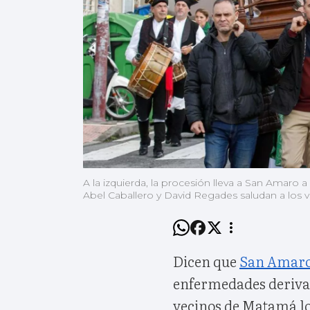
A la izquierda, la procesión lleva a San Amaro a 
Abel Caballero y David Regades saludan a los ve
Dicen que
San Amar
enfermedades derivadas
vecinos de Matamá lo