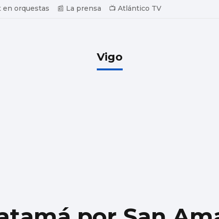
 en orquestas
📰 La prensa
📺 Atlántico TV
Vigo
atamá por San Am