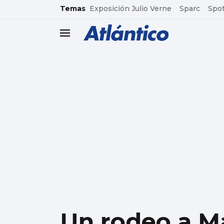
common.go-to-content
Temas
Exposición Julio Verne
Sparc
Spot
header.menu.open
Un rodeo a M