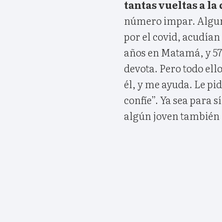
tantas vueltas a la
número impar. Alguno
por el covid, acudían 
años en Matamá, y 5
devota. Pero todo ello
él, y me ayuda. Le pi
confíe”. Ya sea para s
algún joven también 