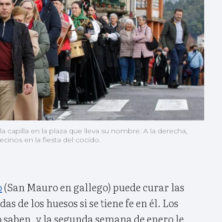
la capilla en la plaza que lleva su nombre. A la derecha,
cinos en la fiesta del cocido.
o
(San Mauro en gallego) puede curar las
 de los huesos si se tiene fe en él. Los
 saben, y la segunda semana de enero le