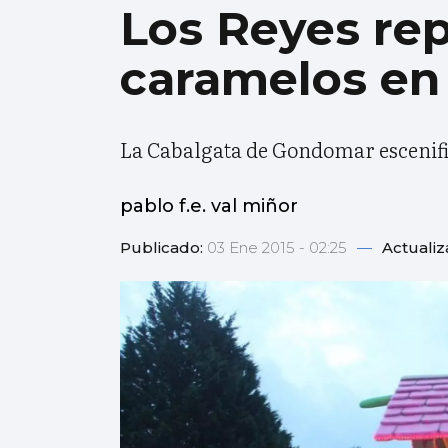
Los Reyes rep
caramelos en 
La Cabalgata de Gondomar escenific
pablo f.e. val miñor
Publicado:
03 Ene 2015 - 02:25
—
Actuali