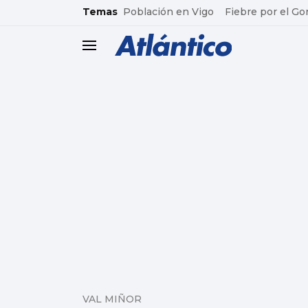
common.go-to-content
Temas
Población en Vigo
Fiebre por el Go
header.menu.open
VAL MIÑOR