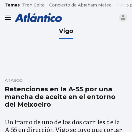
common.go-to-content
Temas
Tren Celta
Concierto de Abraham Mateo
Pacto 
header.menu.open
Vigo
ATASCO
Retenciones en la A-55 por una
mancha de aceite en el entorno
del Meixoeiro
Un tramo de uno de los dos carriles de la
A-55 en dirección Vigo se tuvo que cortar