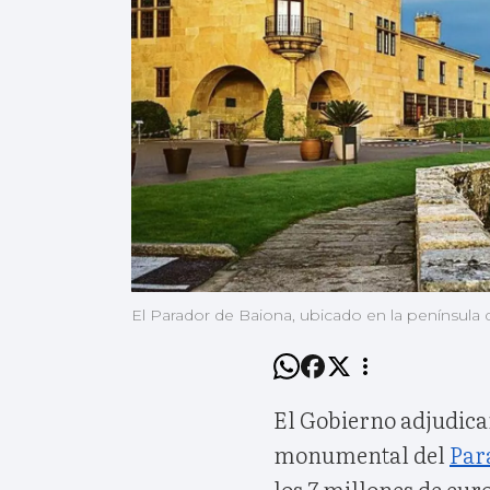
El Parador de Baiona, ubicado en la península 
El Gobierno adjudicar
monumental del
Par
los 7 millones de euro