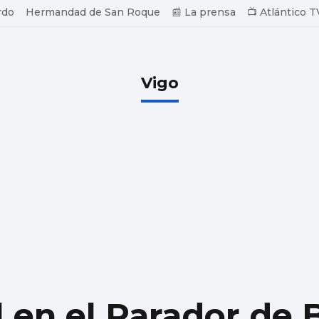
rdo
Hermandad de San Roque
📰 La prensa
📺 Atlántico T
Vigo
 en el Parador de 