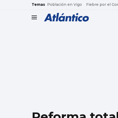
common.go-to-content
Temas
Población en Vigo
Fiebre por el Go
header.menu.open
Reforma total