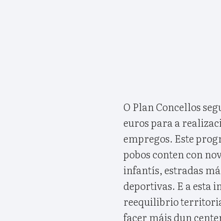
O Plan Concellos segu
euros para a realizac
empregos. Este progra
pobos conten con novo
infantís, estradas m
deportivas. E a esta 
reequilibrio territor
facer máis dun cente