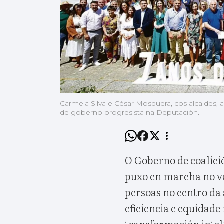
Carmela Silva e César Mosquera, cos alcaldes, a
de goberno progresista na Deputación.
O Goberno de coalic
puxo en marcha no ve
persoas no centro da 
eficiencia e equidade
transformación inteli