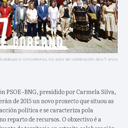
lcaldesas e concelleiros, no acto de celebración dos 7 anos
ión PSOE–BNG, presidido por Carmela Silva,
rán de 2015 un novo proxecto que situou as
acción política e se caracteriza pola
 no reparto de recursos. O obxectivo é a
xente do territorio en estreita colaboración