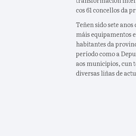
cos 61 concellos da p
Teñen sido sete anos 
máis equipamentos e 
habitantes da provin
período como a Deput
aos municipios, cun to
diversas liñas de act