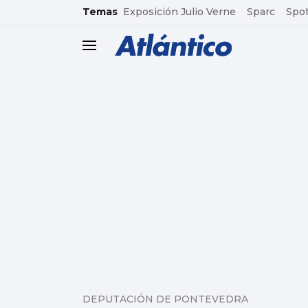
common.go-to-content
Temas
Exposición Julio Verne
Sparc
Spot
header.menu.open
DEPUTACIÓN DE PONTEVEDRA