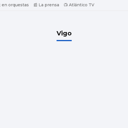
 en orquestas
📰 La prensa
📺 Atlántico TV
Vigo