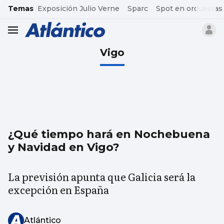
common.go-to-content
Temas
Exposición Julio Verne
Sparc
Spot en orquestas
header.menu.open
Vigo
¿Qué tiempo hará en Nochebuena
y Navidad en Vigo?
La previsión apunta que Galicia será la
excepción en España
Atlántico