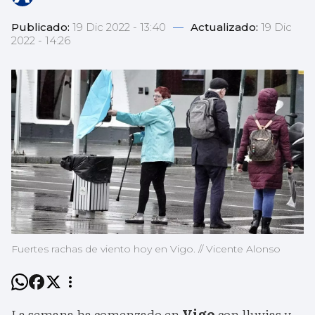
Publicado:
19 Dic 2022 - 13:40
—
Actualizado:
19 Dic
2022 - 14:26
Fuertes rachas de viento hoy en Vigo. // Vicente Alonso
La semana ha comenzado en
Vigo
con lluvias y