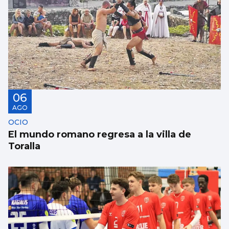
06
AGO
OCIO
El mundo romano regresa a la villa de
Toralla