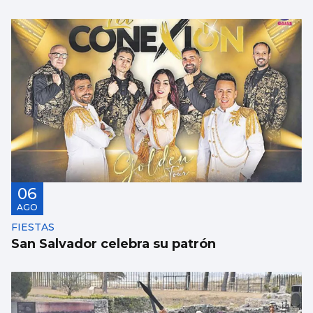
SANIDAD
Pacientes de Vigo participan en un estudio
sobre hemodiálisis
06
AGO
FIESTAS
San Salvador celebra su patrón