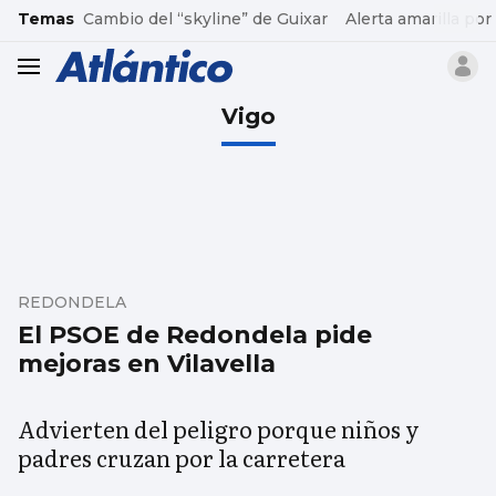
common.go-to-content
Temas
Cambio del “skyline” de Guixar
Alerta amarilla por
header.menu.open
Vigo
REDONDELA
El PSOE de Redondela pide
mejoras en Vilavella
Advierten del peligro porque niños y
padres cruzan por la carretera