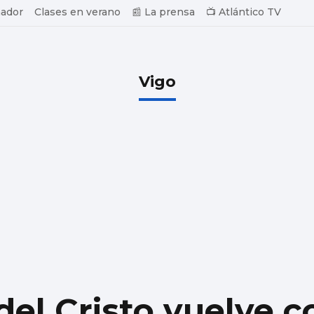
ador
Clases en verano
📰 La prensa
📺 Atlántico TV
Vigo
del Cristo vuelve c