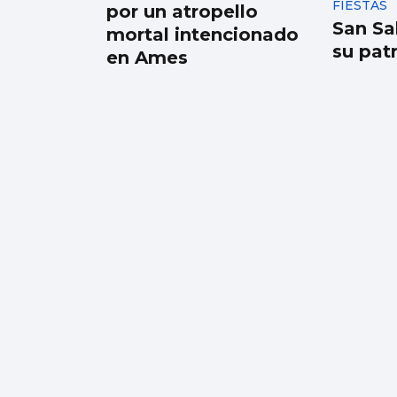
FIESTAS
por un atropello
San Sa
mortal intencionado
su pat
en Ames
VOLEIBOL
El Club Vigo ficha a
Nick Glynn y cierra la
plantilla