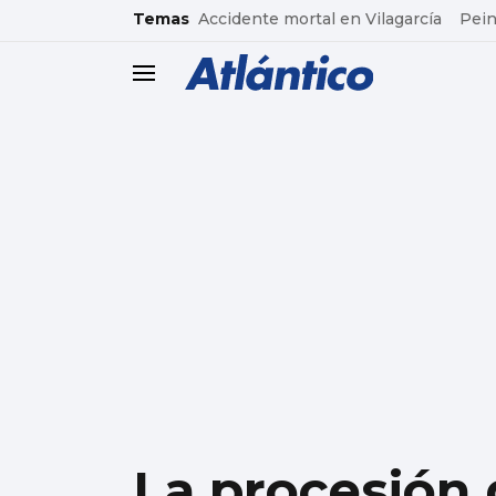
common.go-to-content
Temas
Accidente mortal en Vilagarcía
Pein
header.menu.open
La procesión 