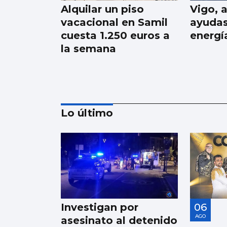
Alquilar un piso
Vigo, 
vacacional en Samil
ayudas
cuesta 1.250 euros a
energí
la semana
Lo último
SANIDAD
Pacientes de Vigo
participan en un
estudio sobre
Investigan por
06
hemodiálisis
AGO
asesinato al detenido