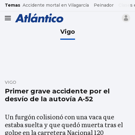
common.go-to-content
Temas
Accidente mortal en Vilagarcía
Peinador
Clases 
header.menu.open
Vigo
VIGO
Primer grave accidente por el
desvío de la autovía A-52
Un furgón colisionó con una vaca que
estaba suelta y que quedó muerta tras el
golpe en la carretera Nacional 120