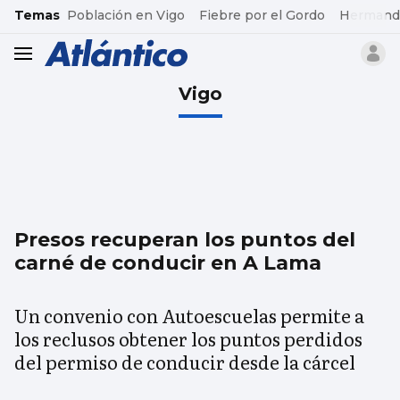
common.go-to-content
Temas
Población en Vigo
Fiebre por el Gordo
Hermand
header.menu.open
Vigo
Presos recuperan los puntos del
carné de conducir en A Lama
Un convenio con Autoescuelas permite a
los reclusos obtener los puntos perdidos
del permiso de conducir desde la cárcel