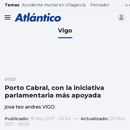
common.go-to-content
Temas
Accidente mortal en Vilagarcía
Peinador
Clases 
header.menu.open
Vigo
VIGO
Porto Cabral, con la iniciativa
parlamentaria más apoyada
jose teo andres VIGO.
Publicado:
19 Nov 2017 - 02:54
—
Actualizado:
20 Nov
2017 - 09:30