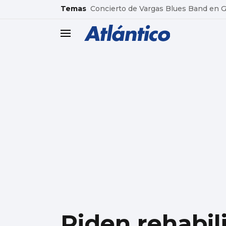
common.go-to-content
Temas
Concierto de Vargas Blues Band en
header.menu.open
Piden rehabili