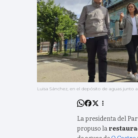
Luisa Sánchez, en el depósito de aguas junto a
La presidenta del Par
propuso la
restaura
de aguas de
O Castro