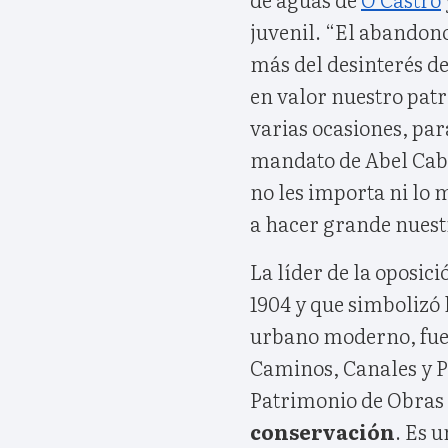
juvenil. “El abandon
más del desinterés de
en valor nuestro pat
varias ocasiones, par
mandato de Abel Caba
no les importa ni lo
a hacer grande nuest
La líder de la oposic
1904 y que simbolizó 
urbano moderno, fue 
Caminos, Canales y Pu
Patrimonio de Obras 
conservación
. Es u