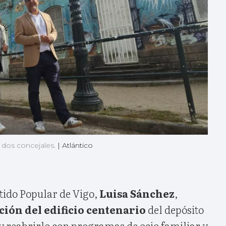
 dos concejales.
|
Atlántico
tido Popular de Vigo,
Luisa Sánchez
,
ción del edificio centenario
del depósito
y reabrirlo con programas de ocio familiar y