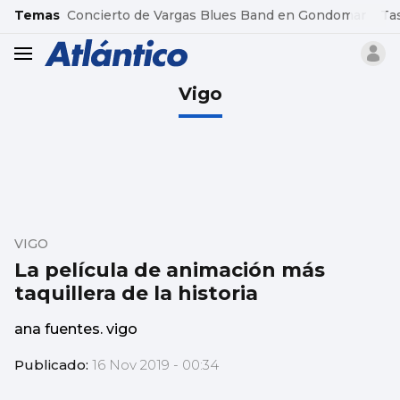
common.go-to-content
Temas
Concierto de Vargas Blues Band en Gondomar
Ta
header.menu.open
Vigo
VIGO
La película de animación más
taquillera de la historia
ana fuentes. vigo
Publicado:
16 Nov 2019 - 00:34